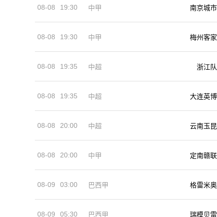
08-08
19:30
中甲
南京城市
08-08
19:30
中甲
梅州客家
08-08
19:35
中超
浙江队
08-08
19:35
中超
大连英博
08-08
20:00
中超
云南玉昆
08-08
20:00
中甲
定南赣联
08-09
03:00
巴西甲
格雷米奥
08-09
05:30
巴西甲
瑞模贝雷