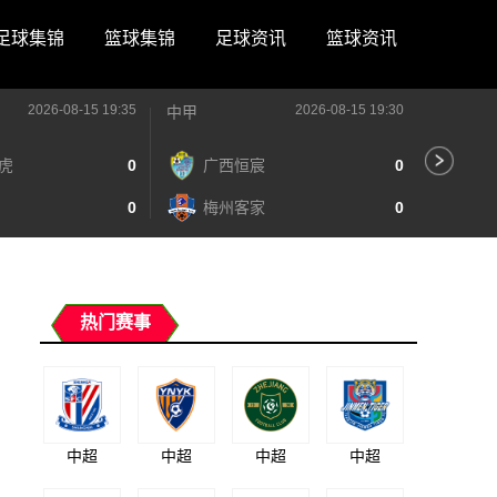
足球集锦
篮球集锦
足球资讯
篮球资讯
2026-08-15 19:35
2026-08-15 19:30
中甲
中甲
虎
0
广西恒宸
0
陕
0
梅州客家
0
长
热门赛事
中超
中超
中超
中超