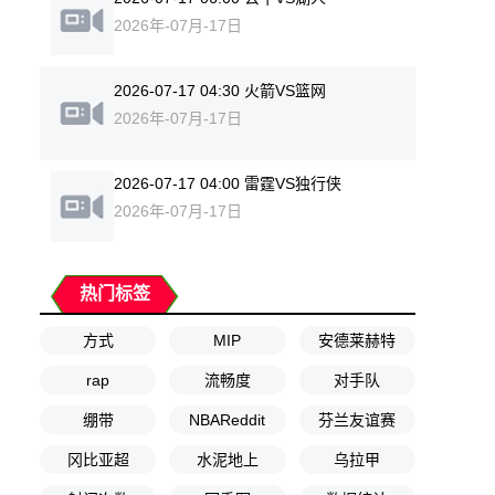
2026年-07月-17日
2026-07-17 04:30 火箭VS篮网
2026年-07月-17日
2026-07-17 04:00 雷霆VS独行侠
2026年-07月-17日
热门标签
方式
MIP
安德莱赫特
rap
流畅度
对手队
绷带
NBAReddit
芬兰友谊赛
冈比亚超
水泥地上
乌拉甲