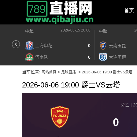
首页
2026-08-15 20:00
2
中超
中超
上海申花
0
云南玉昆
河南队
0
大连英博
当前位置:
>
>
网站首页
足球直播
2026-06-06 19:00 爵士VS云塔
2026-06-06 19:00 爵士VS云塔
芬乙 | 20
0