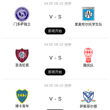
04:00
08-10
阿甲
V
S
-
门多萨独立
里奥夸尔托学生队
即将开始
04:00
08-10
阿甲
V
S
-
圣洛伦索
飓风队
即将开始
04:00
08-10
阿甲
V
S
-
博卡青年
萨斯菲尔德