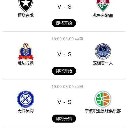
V
S
-
博塔弗戈
弗鲁米嫩塞
即将开始
18:00
08-09
中甲
V
S
-
延边龙鼎
深圳青年人
即将开始
19:00
08-09
中甲
V
S
-
无锡吴钩
宁波职业足球俱乐部
即将开始