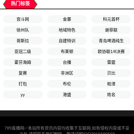
热门标签
宫斗网
金寨
科元首杯
徐州队
地域特色
谢菲联
哥斯拉
自建特训
青岛啤酒纯生
亚冠二级
布莱顿
欧协联1/8决赛
霍芬海姆
台播
雷霆
复赛
非洲区
贝比
打包
布伦
帕渣
yy
港盛
姓名
789直播网✅本站所有资讯内容均收集于互联网,如有侵权内容或不妥