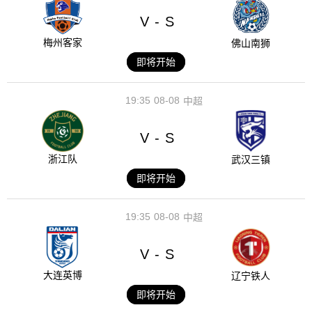
V
S
-
梅州客家
佛山南狮
即将开始
19:35
08-08
中超
V
S
-
浙江队
武汉三镇
即将开始
19:35
08-08
中超
V
S
-
大连英博
辽宁铁人
即将开始