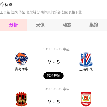
标签
2026-08-16 【丹丙A】 奥德尔VS弗雷姆
2026-08-16 【丹丙A】 奥德尔VS弗雷姆
工具箱
短跑
签证
低帮鞋
济南翊康俱乐部
战绩表格下载
2026-08-16 【丹丙A】 奥德尔VS弗雷姆
分析
录像
动态
集锦
2026-08-16 【丹丙A】 奥德尔VS弗雷姆
2026-08-16 【丹丙A】 奥德尔VS弗雷姆
19:00
08-08
中超
V
S
-
青岛海牛
上海申花
即将开始
19:00
08-08
中甲
V
S
-