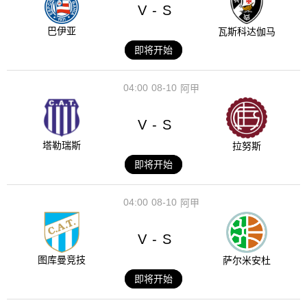
V
S
-
巴伊亚
瓦斯科达伽马
即将开始
04:00
08-10
阿甲
V
S
-
塔勒瑞斯
拉努斯
即将开始
04:00
08-10
阿甲
V
S
-
图库曼竞技
萨尔米安杜
即将开始