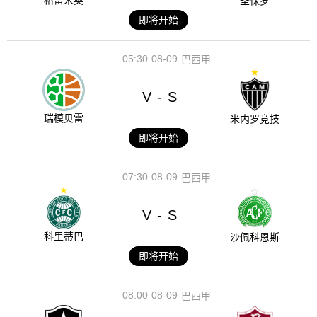
格雷米奥
圣保罗
即将开始
05:30
08-09
巴西甲
V
S
-
瑞模贝雷
米内罗竞技
即将开始
07:30
08-09
巴西甲
V
S
-
科里蒂巴
沙佩科恩斯
即将开始
08:00
08-09
巴西甲