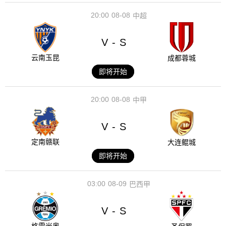
20:00
08-08
中超
V
S
-
云南玉昆
成都蓉城
即将开始
20:00
08-08
中甲
V
S
-
定南赣联
大连鲲城
即将开始
03:00
08-09
巴西甲
V
S
-