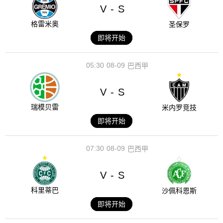
V
S
-
格雷米奥
圣保罗
即将开始
05:30
08-09
巴西甲
V
S
-
瑞模贝雷
米内罗竞技
即将开始
07:30
08-09
巴西甲
V
S
-
科里蒂巴
沙佩科恩斯
即将开始