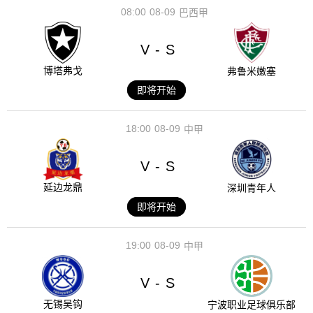
08:00
08-09
巴西甲
V
S
-
博塔弗戈
弗鲁米嫩塞
即将开始
18:00
08-09
中甲
V
S
-
延边龙鼎
深圳青年人
即将开始
19:00
08-09
中甲
V
S
-
无锡吴钩
宁波职业足球俱乐部