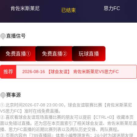
肯佐米斯莱尼
思力FC
已结束
直播信号
2026-08-16 【球会友谊】 肯佐米斯莱尼VS思力FC
免费直播①
免费直播②
玩球直播
2026-08-16 【球会友谊】 肯佐米斯莱尼VS思力FC
推荐
2026-08-16 【球会友谊】 肯佐米斯莱尼VS思力FC
2026-08-16 【球会友谊】 肯佐米斯莱尼VS思力FC
2026-08-16 【球会友谊】 肯佐米斯莱尼VS思力FC
赛事源
2026-08-16 【球会友谊】 肯佐米斯莱尼VS思力FC
2026-08-16 【球会友谊】 肯佐米斯莱尼VS思力FC
①.北京时间2026-07-08 23:00:00，球会友谊联赛比赛【肯佐米斯莱尼
VS思力FC】准时在线免费直播。
2026-08-16 【球会友谊】 肯佐米斯莱尼VS思力FC
2026-08-16 【球会友谊】 肯佐米斯莱尼VS思力FC
②.喜欢看球会友谊现场直播比赛的朋友可以提前【CTRL+D】收藏本页
面以免错过直播。还为您在本页面索引了相关球会友谊、肯佐米斯莱尼直
2026-08-16 【球会友谊】 肯佐米斯莱尼VS思力FC
2026-08-16 【球会友谊】 肯佐米斯莱尼VS思力FC
播、思力FC直播的近期比赛列表以及两队历史交锋、两队赛程。
③.页面内容由『789直播网』体育小编整理发布；24小时为球迷朋友提