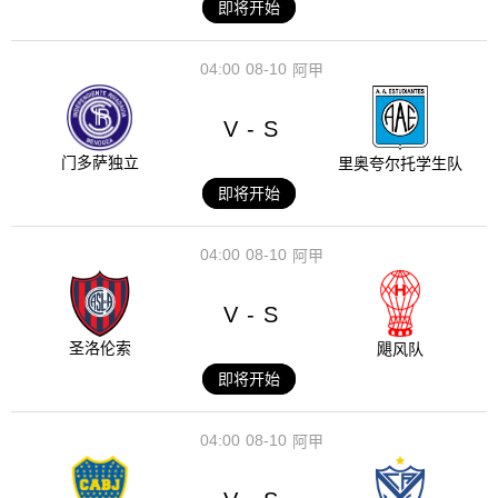
即将开始
04:00
08-10
阿甲
V
S
-
门多萨独立
里奥夸尔托学生队
即将开始
04:00
08-10
阿甲
V
S
-
圣洛伦索
飓风队
即将开始
04:00
08-10
阿甲