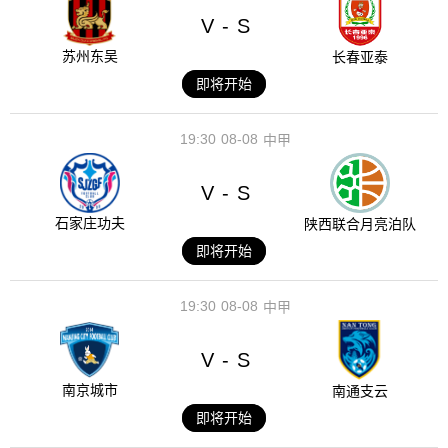
V
S
-
苏州东吴
长春亚泰
即将开始
19:30
08-08
中甲
V
S
-
石家庄功夫
陕西联合月亮泊队
即将开始
19:30
08-08
中甲
V
S
-
南京城市
南通支云
即将开始