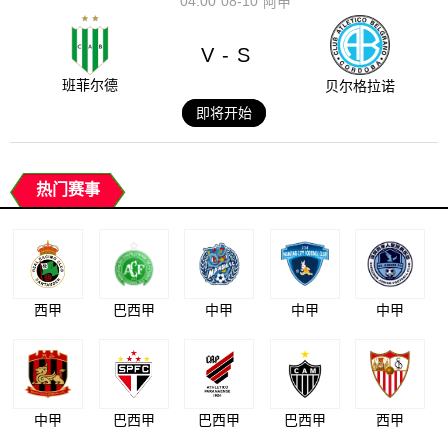
04:00
08-10
阿甲
V
S
-
班菲尔德
贝尔格拉诺
即将开始
热门赛事
西甲
巴西甲
中甲
中甲
中甲
中甲
巴西甲
巴西甲
巴西甲
西甲