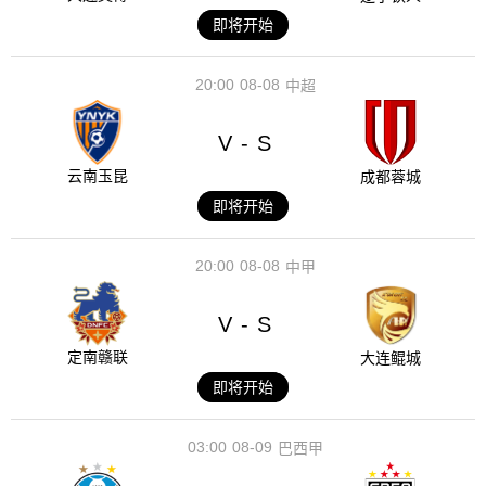
即将开始
20:00
08-08
中超
V
S
-
云南玉昆
成都蓉城
即将开始
20:00
08-08
中甲
V
S
-
定南赣联
大连鲲城
即将开始
03:00
08-09
巴西甲