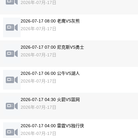
2026年-07月-17日
2026-07-17 08:00 老鹰VS灰熊
2026年-07月-17日
2026-07-17 07:00 尼克斯VS勇士
2026年-07月-17日
2026-07-17 06:00 公牛VS湖人
2026年-07月-17日
2026-07-17 04:30 火箭VS篮网
2026年-07月-17日
2026-07-17 04:00 雷霆VS独行侠
2026年-07月-17日