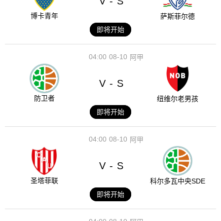
V
S
-
博卡青年
萨斯菲尔德
即将开始
04:00
08-10
阿甲
V
S
-
防卫者
纽维尔老男孩
即将开始
04:00
08-10
阿甲
V
S
-
圣塔菲联
科尔多瓦中央SDE
即将开始